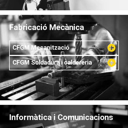
Fabricació Mecànica
CFGM Mecanització
CFGM Soldadura i caldereria
Informàtica i Comunicacions