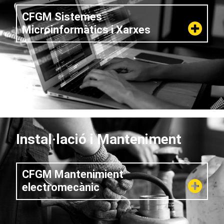
CFGM Sistemes
Microinformàtics i Xarxes
Instal·lació i Manteniment
CFGM Mantenimient
electromecànic