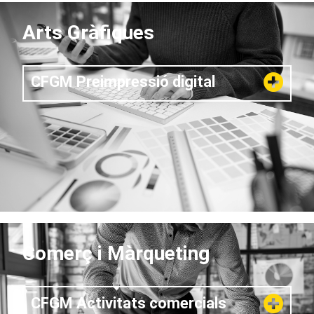
Arts Gràfiques
CFGM Preimpressió digital
Comerç i Màrqueting
CFGM Activitats comercials