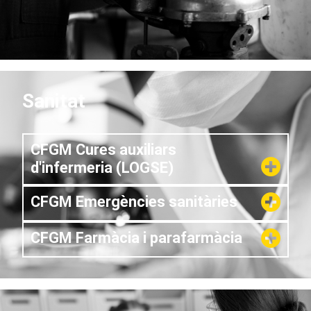
Sanitat
CFGM Cures auxiliars
d'infermeria (LOGSE)
CFGM Emergències sanitàries
CFGM Farmàcia i parafarmàcia