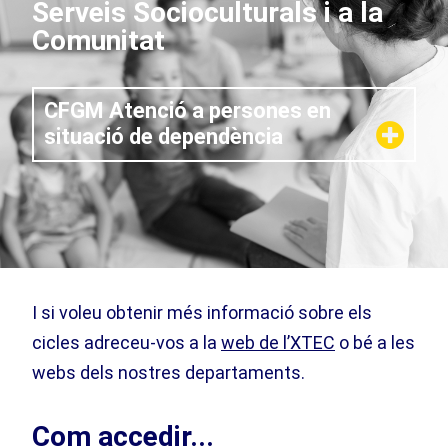
Serveis Socioculturals i a la
Comunitat
CFGM Atenció a persones en
situació de dependència
I si voleu obtenir més informació sobre els
cicles adreceu-vos a la
web de l’XTEC
o bé a les
webs dels nostres departaments.
Com accedir...