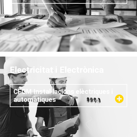
Electricitat i Electrònica
CFGM Instal·lacions elèctriques i
automàtiques