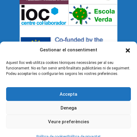
Gestionar el consentiment
Aquest lloc web utilitza cookies tècniques necessàries per al seu
funcionament. No es fan servir amb finalitats publicitàries ni de seguiment.
Podeu acceptar-les o configurar-les segons les vostres preferències.
Documents legals
Accepta
Política de cookies (UE)
Denega
Avís legal
Veure preferències
Política de privacitat
Política de cookies
Política de privacitat