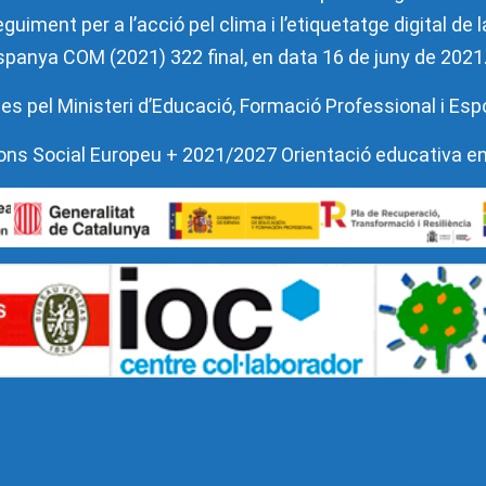
guiment per a l’acció pel clima i l’etiquetatge digital de
’Espanya COM (2021) 322 final, en data 16 de juny de 2021
es pel Ministeri d’Educació, Formació Professional i Esp
l Fons Social Europeu + 2021/2027 Orientació educativa e