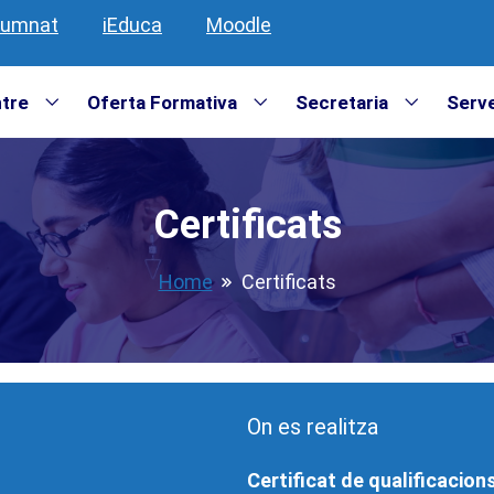
lumnat
iEduca
Moodle
ntre
Oferta Formativa
Secretaria
Serve
Certificats
Home
Certificats
On es realitza
Certificat de qualificacions