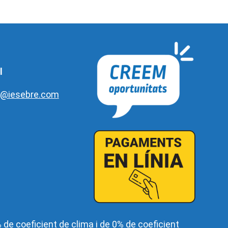
l
e@iesebre.com
de coeficient de clima i de 0% de coeficient