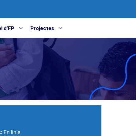
i d’FP
Projectes
:
En línia