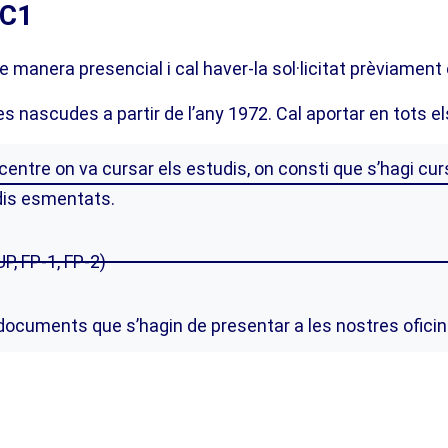
 C1
 manera presencial i cal haver-la sol·licitat prèviament
 nascudes a partir de l’any 1972. Cal aportar en tots e
 centre on va cursar els estudis, on consti que s’hagi cur
udis esmentats.
P, FP-1, FP-2)
s documents que s’hagin de presentar a les nostres oficin