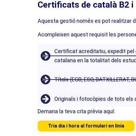
Certificats de català B2 i
Aquesta gestió només es pot realitzar de
Acompleixen aquest requisit les persones
Certificat acreditatiu, expedit pel
catalana en la totalitat dels est
Títols (EGB, ESO, BATXILLERAT, BU
Originals i fotocòpies de tots el
Demana la teva cita prèvia aquí:
Tria dia i hora al formulari en línia