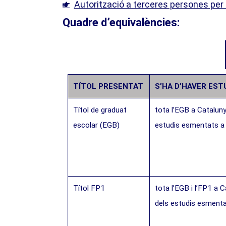
Autorització a terceres persones per 
Quadre d’equivalències:​
TÍTOL PRESENTAT
S’HA D’HAVER EST
Títol de graduat
tota l’EGB a Catalunya
escolar (EGB)
estudis esmentats a 
Títol FP1
tota l’EGB i l’FP1 a C
dels estudis esmentat