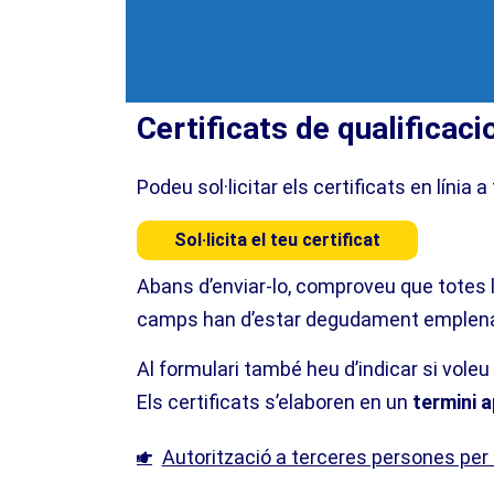
Certificats de qualificaci
Podeu sol·licitar els certificats en línia 
Sol·licita el teu certificat
Abans d’enviar-lo, comproveu que totes l
camps han d’estar degudament emplena
Al formulari també heu d’indicar si voleu r
Els certificats s’elaboren en un
termini 
Autorització a terceres persones per 