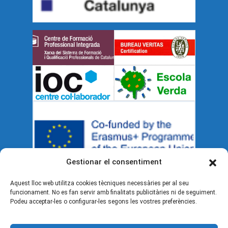
Gestionar el consentiment
Aquest lloc web utilitza cookies tècniques necessàries per al seu
funcionament. No es fan servir amb finalitats publicitàries ni de seguiment.
Documents legals
Podeu acceptar-les o configurar-les segons les vostres preferències.