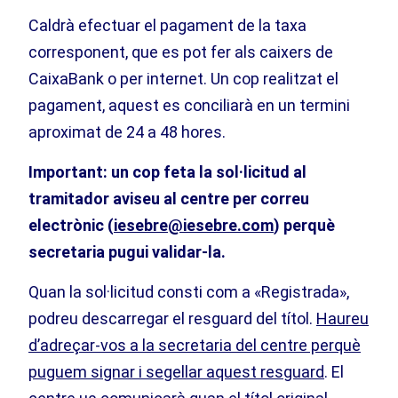
Caldrà efectuar el pagament de la taxa
corresponent, que es pot fer als caixers de
CaixaBank o per internet. Un cop realitzat el
pagament, aquest es conciliarà en un termini
aproximat de 24 a 48 hores.
Important: un cop feta la sol·licitud al
tramitador aviseu al centre per correu
electrònic (
iesebre@iesebre.com
) perquè
secretaria pugui validar-la.
Quan la sol·licitud consti com a «Registrada»,
podreu descarregar el resguard del títol.
Haureu
d’adreçar-vos a la secretaria del centre perquè
puguem signar i segellar aquest resguard
. El