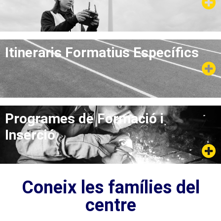
Itineraris Formatius Específics
Programes de Formació i
Inserció
Coneix les famílies del
centre