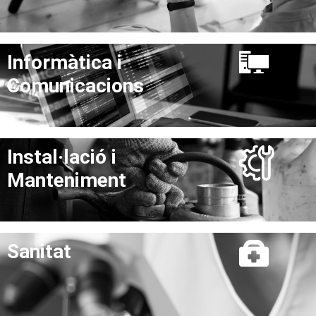
Informàtica i
Comunicacions
Instal·lació i
Manteniment
Sanitat