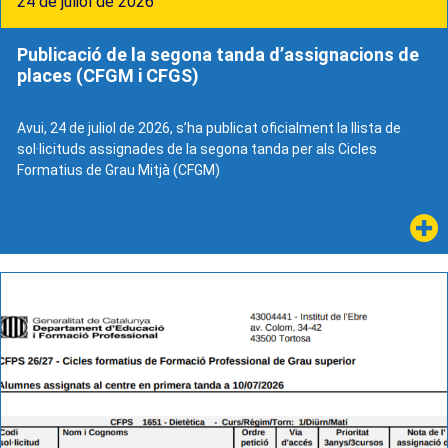
24 de juliol de 2026
Publicació de la segona tanda d’assignacions de
places (CFGM i CFGS)
Avui, 24 de juliol de 2026, s’ha publicat oficialment la llista de
sol·licituds assignades de la segona tanda per als Cicles
Formatius de Grau Mitjà (CFGM)