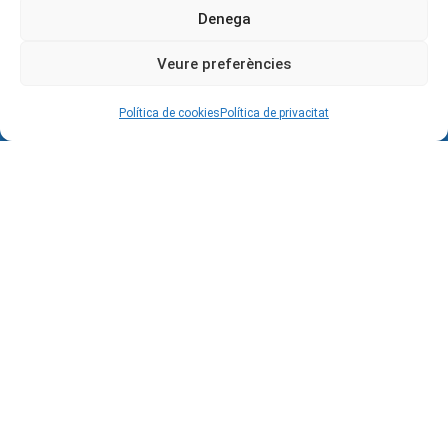
Segueix-nos en:
Denega
Veure preferències
Política de cookies
Política de privacitat
Contacte
Institut de l'Ebre
Av. Colom 34-42
43500 Tortosa
General