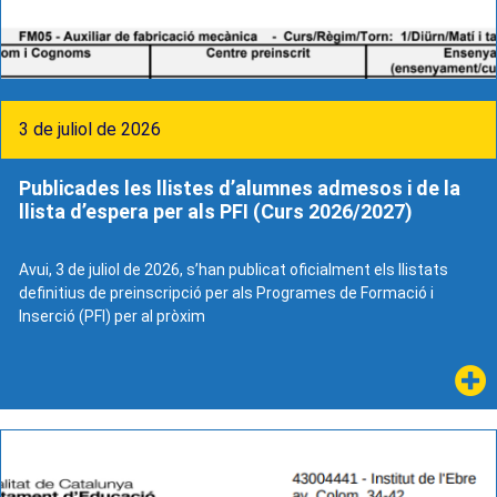
3 de juliol de 2026
Publicades les llistes d’alumnes admesos i de la
llista d’espera per als PFI (Curs 2026/2027)
Avui, 3 de juliol de 2026, s’han publicat oficialment els llistats
definitius de preinscripció per als Programes de Formació i
Inserció (PFI) per al pròxim