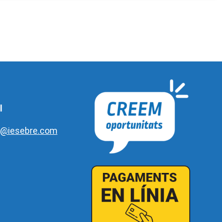
l
e@iesebre.com