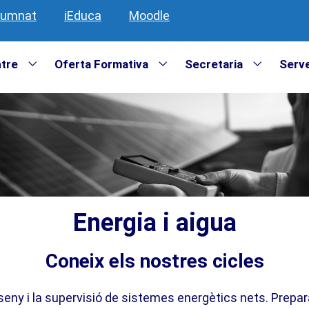
lumnat
iEduca
Moodle
ntre
Oferta Formativa
Secretaria
Serve
Energia i aigua
Coneix els nostres cicles
sseny i la supervisió de sistemes energètics nets. Prepara