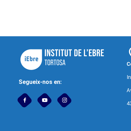
C
In
Segueix-nos en:
A
4