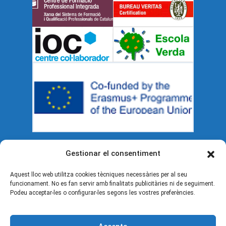
Gestionar el consentiment
Documents legals
Aquest lloc web utilitza cookies tècniques necessàries per al seu
funcionament. No es fan servir amb finalitats publicitàries ni de seguiment.
Política de cookies (UE)
Podeu acceptar-les o configurar-les segons les vostres preferències.
Avís legal