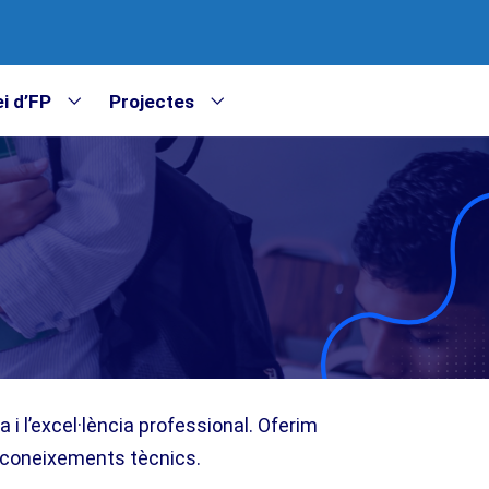
i d’FP
Projectes
i l’excel·lència professional. Oferim
s coneixements tècnics.