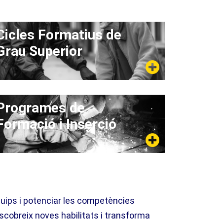
Cicles Formatius de
Grau Superior
Programes de
Formació i Inserció
quips i potenciar les competències
escobreix noves habilitats i transforma