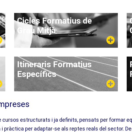
Cicles Formatius de
Grau Mitjà
Itineraris Formatius
Específics
empreses
 cursos estructurats i ja definits, pensats per formar e
i pràctica per adaptar-se als reptes reals del sector. D