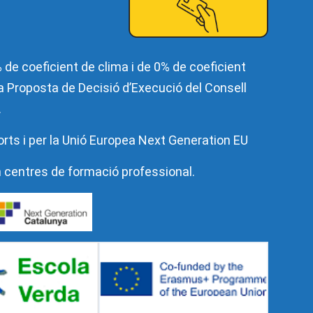
de coeficient de clima i de 0% de coeficient
 la Proposta de Decisió d’Execució del Consell
.
orts i per la Unió Europea Next Generation EU
n centres de formació professional.