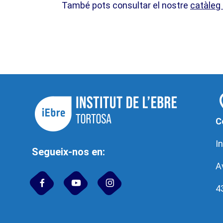
També pots consultar el nostre
catàleg
C
In
Segueix-nos en:
A
4