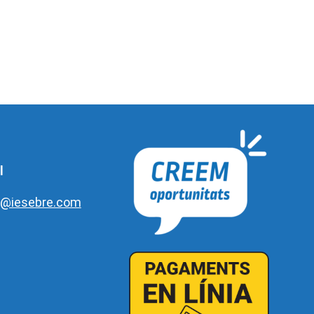
l
e@iesebre.com