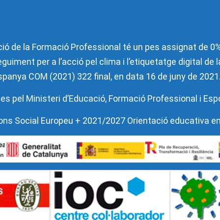
ió de la Formació Professional té un pes assignat de 0% 
guiment per a l’acció pel clima i l’etiquetatge digital de
’Espanya COM (2021) 322 final, en data 16 de juny de 2021
es pel Ministeri d’Educació, Formació Professional i Esp
l Fons Social Europeu + 2021/2027 Orientació educativa e