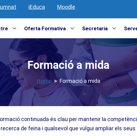
lumnat
iEduca
Moodle
ntre
Oferta Formativa
Secretaria
Serve
Formació a mida
Home
Formació a mida
formació continuada és clau per mantenir la competència 
 recerca de feina i qualsevol que vulgui ampliar els seu