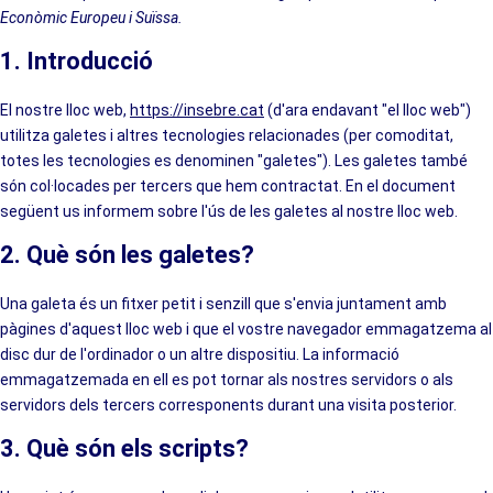
Econòmic Europeu i Suïssa.
1. Introducció
El nostre lloc web,
https://insebre.cat
(d'ara endavant "el lloc web")
utilitza galetes i altres tecnologies relacionades (per comoditat,
totes les tecnologies es denominen "galetes"). Les galetes també
són col·locades per tercers que hem contractat. En el document
següent us informem sobre l'ús de les galetes al nostre lloc web.
2. Què són les galetes?
Una galeta és un fitxer petit i senzill que s'envia juntament amb
pàgines d'aquest lloc web i que el vostre navegador emmagatzema al
disc dur de l'ordinador o un altre dispositiu. La informació
emmagatzemada en ell es pot tornar als nostres servidors o als
servidors dels tercers corresponents durant una visita posterior.
3. Què són els scripts?