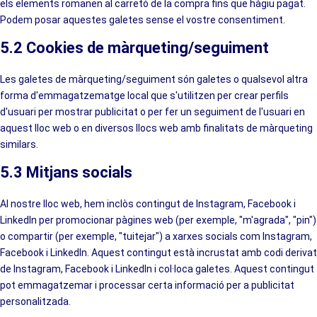
els elements romanen al carretó de la compra fins que hàgiu pagat.
Podem posar aquestes galetes sense el vostre consentiment.
5.2 Cookies de màrqueting/seguiment
Les galetes de màrqueting/seguiment són galetes o qualsevol altra
forma d'emmagatzematge local que s'utilitzen per crear perfils
d'usuari per mostrar publicitat o per fer un seguiment de l'usuari en
aquest lloc web o en diversos llocs web amb finalitats de màrqueting
similars.
5.3 Mitjans socials
Al nostre lloc web, hem inclòs contingut de Instagram, Facebook i
LinkedIn per promocionar pàgines web (per exemple, "m'agrada", "pin")
o compartir (per exemple, "tuitejar") a xarxes socials com Instagram,
Facebook i LinkedIn. Aquest contingut està incrustat amb codi derivat
de Instagram, Facebook i LinkedIn i col·loca galetes. Aquest contingut
pot emmagatzemar i processar certa informació per a publicitat
personalitzada.