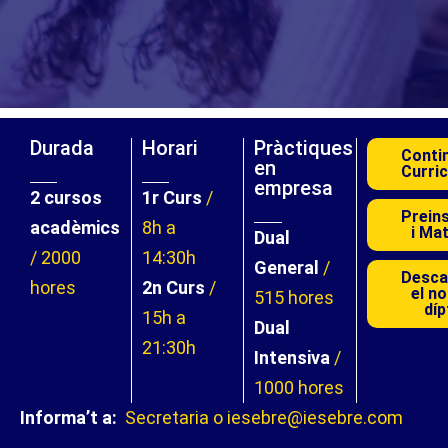
Durada
Horari
Pràctiques
Conti
en
Curric
empresa
2 cursos
1r Curs
/
Preins
acadèmics
8h a
i Mat
Dual
/ 2000
14:30h
General
/
Desca
hores
2n Curs
/
el n
515 hores
díp
15h a
Dual
21:30h
Intensiva
/
1000 hores
Informa’t a:
Secretaria o iesebre@iesebre.com