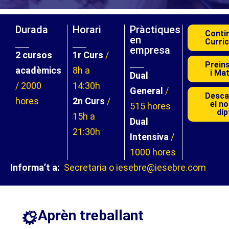
Durada
Horari
Pràctiques
Conti
en
Curric
empresa
2 cursos
1r Curs
/
Preins
acadèmics
8h a
i Mat
Dual
/ 2000
14:30h
General
/
Desca
hores
2n Curs
/
el n
515 hores
díp
15h a
Dual
21:30h
Intensiva
/
1000 hores
Informa’t a:
Secretaria o iesebre@iesebre.com
Aprèn treballant​