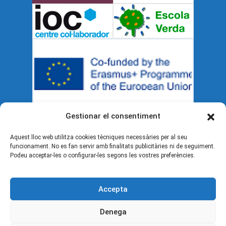
Gestionar el consentiment
Documents legals
Aquest lloc web utilitza cookies tècniques necessàries per al seu
funcionament. No es fan servir amb finalitats publicitàries ni de seguiment.
Podeu acceptar-les o configurar-les segons les vostres preferències.
Política de cookies (UE)
Avís legal
Accepta
Política de privacitat
Denega