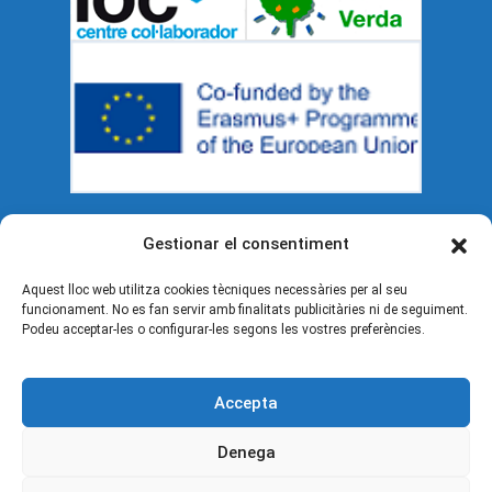
Gestionar el consentiment
Documents legals
Aquest lloc web utilitza cookies tècniques necessàries per al seu
funcionament. No es fan servir amb finalitats publicitàries ni de seguiment.
Política de cookies (UE)
Podeu acceptar-les o configurar-les segons les vostres preferències.
Avís legal
Accepta
Política de privacitat
Denega