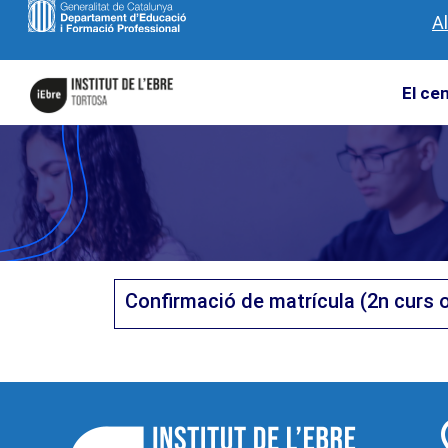
A
El ce
Confirmació de matrícula (2n curs o