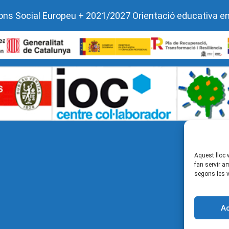
l Fons Social Europeu + 2021/2027 Orientació educativa e
Aquest lloc 
fan servir a
segons les v
A