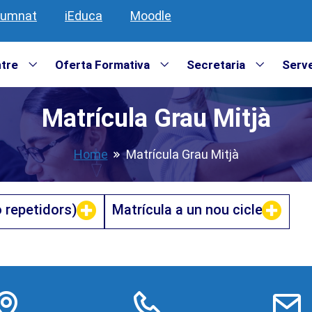
lumnat
iEduca
Moodle
ntre
Oferta Formativa
Secretaria
Serve
Matrícula Grau Mitjà
Home
Matrícula Grau Mitjà
 repetidors)
Matrícula a un nou cicle