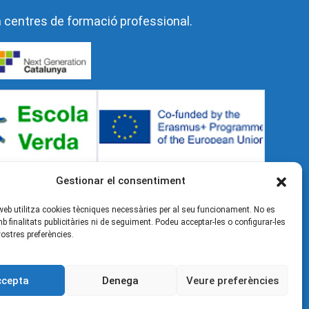
n centres de formació professional.
Gestionar el consentiment
web utilitza cookies tècniques necessàries per al seu funcionament. No es
mb finalitats publicitàries ni de seguiment. Podeu acceptar-les o configurar-les
ostres preferències.
ccepta
Denega
Veure preferències