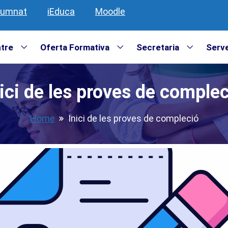
lumnat
iEduca
Moodle
ntre
Oferta Formativa
Secretaria
Serve
ici de les proves de comple
Home
Inici de les proves de compleció