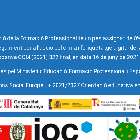
ió de la Formació Professional té un pes assignat de 0% 
guiment per a l’acció pel clima i l’etiquetatge digital de
’Espanya COM (2021) 322 final, en data 16 de juny de 2021
es pel Ministeri d’Educació, Formació Professional i Esp
l Fons Social Europeu + 2021/2027 Orientació educativa e