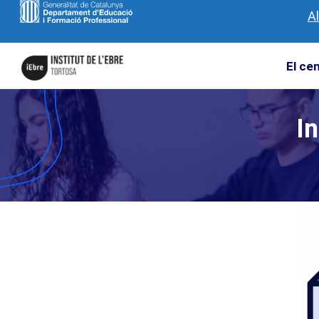
A
El ce
In