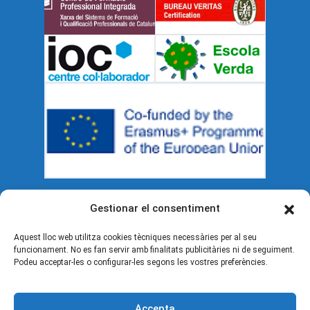
Gestionar el consentiment
Documents legals
Aquest lloc web utilitza cookies tècniques necessàries per al seu
funcionament. No es fan servir amb finalitats publicitàries ni de seguiment.
Política de cookies (UE)
Podeu acceptar-les o configurar-les segons les vostres preferències.
Avís legal
Accepta