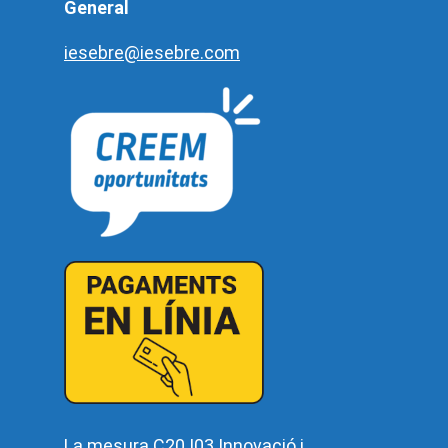
General
iesebre@iesebre.com
La mesura C20.I03 Innovació i