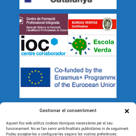
Gestionar el consentiment
Documents legals
Aquest lloc web utilitza cookies tècniques necessàries per al seu
funcionament. No es fan servir amb finalitats publicitàries ni de seguiment.
Política de cookies (UE)
Podeu acceptar-les o configurar-les segons les vostres preferències.